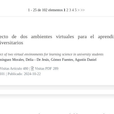
1 - 25 de 102 elementos
1
2
3
4
5
>
>>
ecto de dos ambientes virtuales para el aprendi
iversitarios
ect of two virtual environments for learning science in university students
ínguez Morales, Delia - De Jesús,
Gómez Fuentes, Agustín Daniel
Visitas Artículo 480 |
Visitas PDF 289
-101
|
Publicado: 2024-10-22