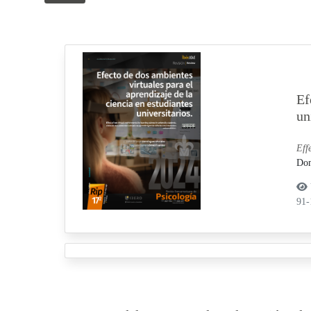
Ef
un
Eff
Dom
91