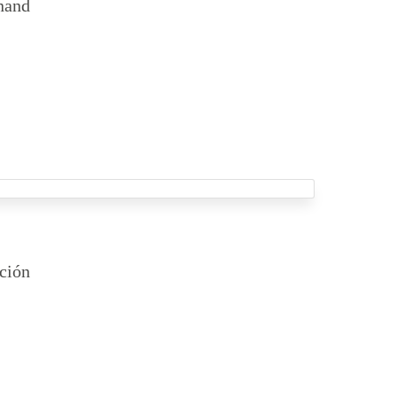
nand
ción