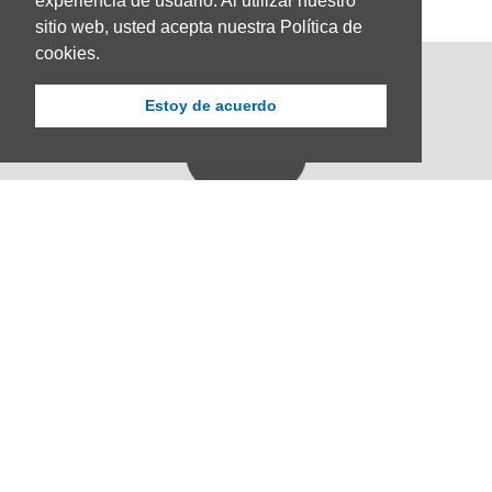
experiencia de usuario. Al utilizar nuestro
sitio web, usted acepta nuestra Política de
cookies.
Estoy de acuerdo
Sede Principal
Calle 67 #5-27; Bogotá, Colombia.
+57 (601) 742 6582 Opción 1
+57 301 307 8410