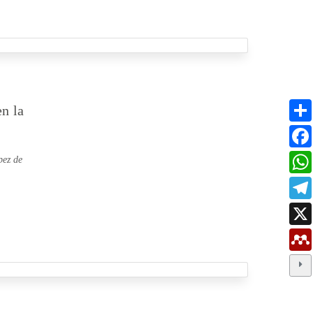
en la
pez de