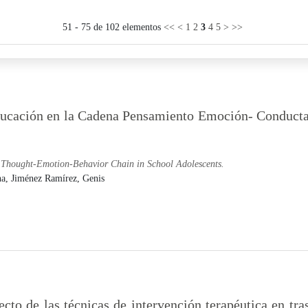
51 - 75 de 102 elementos
<<
<
1
2
3
4
5
>
>>
ucación en la Cadena Pensamiento Emoción- Conducta
e Thought-Emotion-Behavior Chain in School Adolescents.
na,
Jiménez Ramírez, Genis
ecto de las técnicas de intervención terapéutica en tr