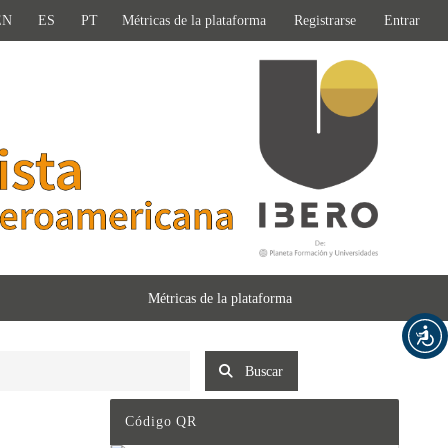
EN
ES
PT
Métricas de la plataforma
Registrarse
Entrar
Métricas de la plataforma
Buscar
Código QR