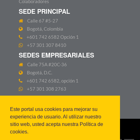
Colaboradores
SEDE PRINCIPAL
Calle 67 #5-27
Bogotá, Colombia
+601 742 6582 Opción 1
+57 301 307 8410
SEDES EMPRESARIALES
Calle 75A #20C-36
Bogotá, D.C.
+601 742 6582, opción 1
+57 301 308 2763
Este portal usa cookies para mejorar su
experiencia de usuario. Al utilizar nuestro
sitio web, usted acepta nuestra Política de
Personería Jurídica No.0428 28 Ene. 1982
cookies.
MEN|VIGILADA MINEDUCACIÓN.