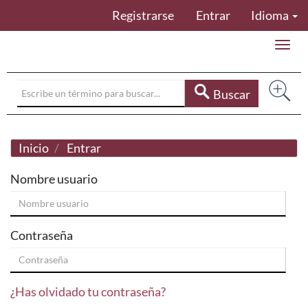
Navegación
Registrarse
Entrar
Idioma
principal
Contenido
Toggle
principal
naviga
Barra
lateral
Buscar
Inicio
Entrar
Nombre usuario
Contraseña
¿Has olvidado tu contraseña?