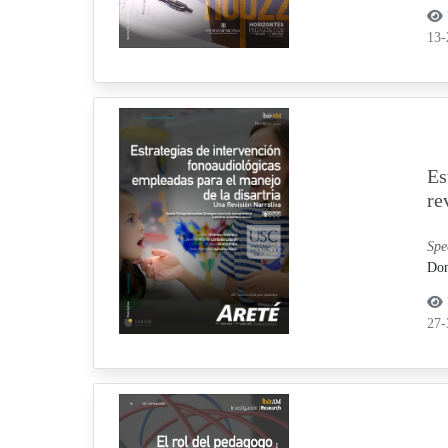
13
Es
re
Spe
Don
27