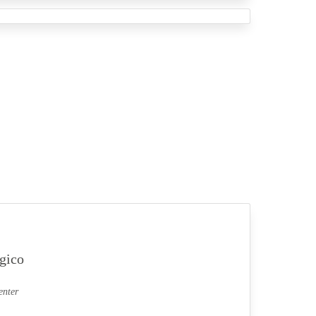
gico
enter