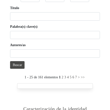
Título
Palabra(s) clave(s)
Autores/as
Buscar
1 - 25 de 161 elementos
1
2
3
4
5
6
7
>
>>
Caracterización de la identidad