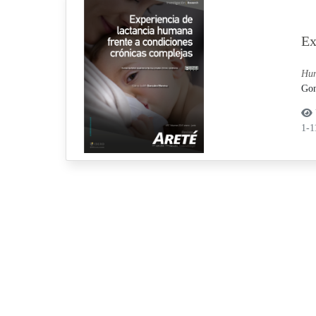
Ex
Hum
Gon
1-