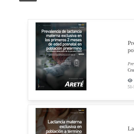
Pr
po
Pre
Cru
51
La