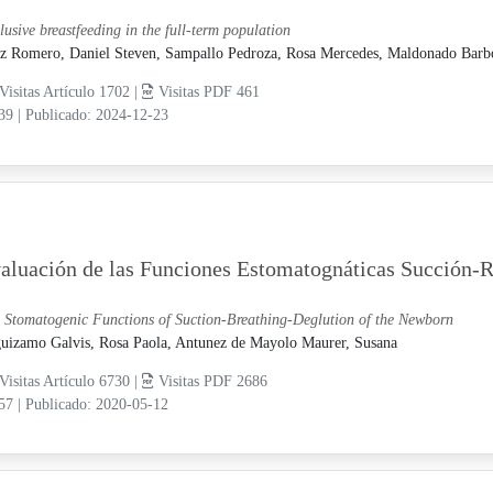
lusive breastfeeding in the full-term population
z Romero, Daniel Steven,
Sampallo Pedroza, Rosa Mercedes,
Maldonado Barbo
Visitas Artículo 1702 |
Visitas PDF 461
-39
|
Publicado: 2024-12-23
aluación de las Funciones Estomatognáticas Succión-R
 Stomatogenic Functions of Suction-Breathing-Deglution of the Newborn
uizamo Galvis, Rosa Paola,
Antunez de Mayolo Maurer, Susana
Visitas Artículo 6730 |
Visitas PDF 2686
-57
|
Publicado: 2020-05-12