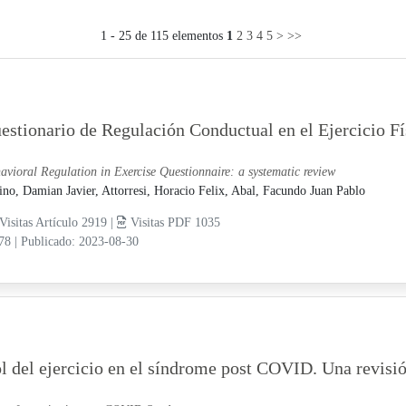
1 - 25 de 115 elementos
1
2
3
4
5
>
>>
estionario de Regulación Conductual en el Ejercicio Fí
avioral Regulation in Exercise Questionnaire: a systematic review
ino, Damian Javier,
Attorresi, Horacio Felix,
Abal, Facundo Juan Pablo
Visitas Artículo 2919 |
Visitas PDF 1035
-78
|
Publicado: 2023-08-30
l del ejercicio en el síndrome post COVID. Una revisi