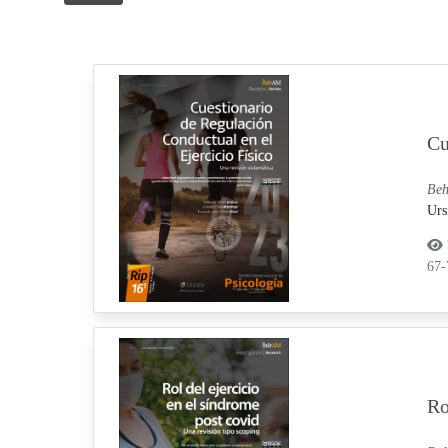
Cu
Beh
Urs
67
Ro