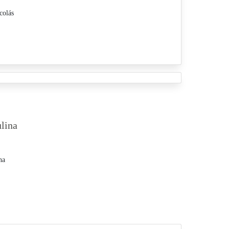
colás
lina
na