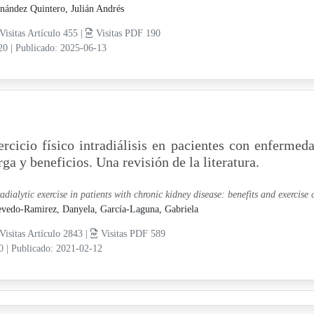
nández Quintero, Julián Andrés
Visitas Artículo 455 |
Visitas PDF 190
-20
|
Publicado: 2025-06-13
ercicio físico intradiálisis en pacientes con enfermeda
rga y beneficios. Una revisión de la literatura.
radialytic exercise in patients with chronic kidney disease: benefits and exercise c
vedo-Ramirez, Danyela,
García-Laguna, Gabriela
Visitas Artículo 2843 |
Visitas PDF 589
10
|
Publicado: 2021-02-12