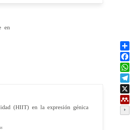
e en
sidad (HIIT) en la expresión génica
ss