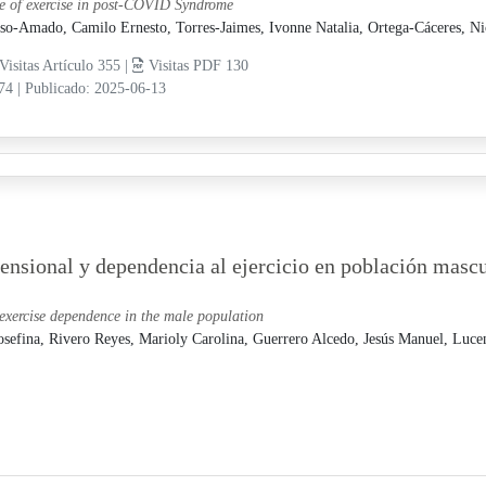
e of exercise in post-COVID Syndrome
so-Amado, Camilo Ernesto,
Torres-Jaimes, Ivonne Natalia,
Ortega-Cáceres, Ni
Visitas Artículo 355 |
Visitas PDF 130
-74
|
Publicado: 2025-06-13
nsional y dependencia al ejercicio en población mascu
exercise dependence in the male population
Josefina,
Rivero Reyes, Marioly Carolina,
Guerrero Alcedo, Jesús Manuel,
Luce