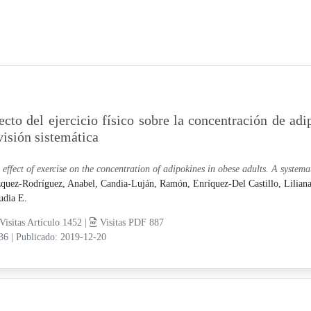
ecto del ejercicio físico sobre la concentración de ad
visión sistemática
 effect of exercise on the concentration of adipokines in obese adults. A systema
quez-Rodríguez, Anabel,
Candia-Luján, Ramón,
Enríquez-Del Castillo, Lilian
udia E.
Visitas Artículo 1452 |
Visitas PDF 887
-36
|
Publicado: 2019-12-20