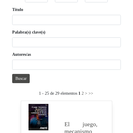
Título
Palabra(s) clave(s)
Autores/as
Buscar
1 - 25 de 29 elementos
1
2
>
>>
El juego,
mecanismo