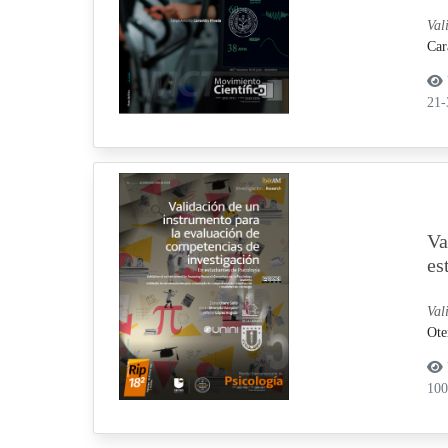
Val
Car
21
Va
es
Val
Ote
10