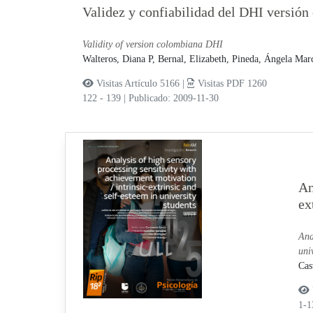
Validez y confiabilidad del DHI versió
Validity of version colombiana DHI
Walteros, Diana P,
Bernal, Elizabeth,
Pineda, Ángela Mar
Visitas Artículo 5166 |
Visitas PDF 1260
122 - 139
|
Publicado: 2009-11-30
An
ex
Ana
uni
Cas
1-