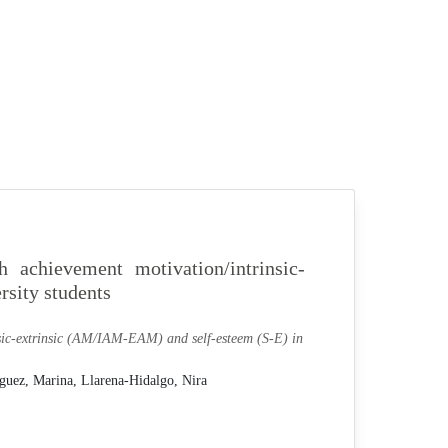
h achievement motivation/intrinsic-
sity students
insic-extrinsic (AM/IAM-EAM) and self-esteem (S-E) in
guez, Marina,
Llarena-Hidalgo, Nira