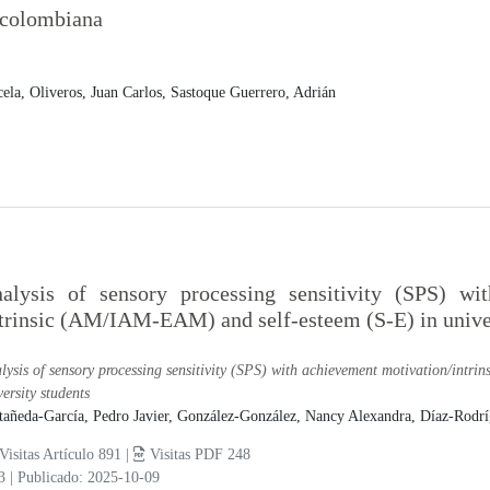
n colombiana
cela,
Oliveros, Juan Carlos,
Sastoque Guerrero, Adrián
alysis of sensory processing sensitivity (SPS) wit
trinsic (AM/IAM-EAM) and self-esteem (S-E) in univer
lysis of sensory processing sensitivity (SPS) with achievement motivation/intr
versity students
tañeda-García, Pedro Javier,
González-González, Nancy Alexandra,
Díaz-Rodrí
Visitas Artículo 891 |
Visitas PDF 248
13
|
Publicado: 2025-10-09