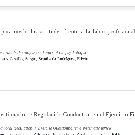
ara medir las actitudes frente a la labor profesional
s towards the professional work of the psychologist
ópez Castillo, Sergio,
Sepúlveda Rodríguez, Edwin
estionario de Regulación Conductual en el Ejercicio Fí
avioral Regulation in Exercise Questionnaire: a systematic review
ino, Damian Javier,
Attorresi, Horacio Felix,
Abal, Facundo Juan Pablo