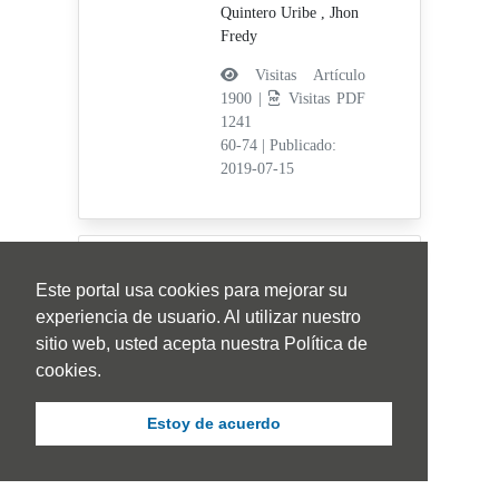
Quintero Uribe , Jhon
Fredy
Visitas Artículo
1900 |
Visitas PDF
1241
60-74
|
Publicado:
2019-07-15
Este portal usa cookies para mejorar su
experiencia de usuario. Al utilizar nuestro
sitio web, usted acepta nuestra Política de
Las representaciones
cookies.
numéricas de estudiantes de
primer grado de primaria: un
Estoy de acuerdo
estudio sobre los niveles de
desarrollo progresivo