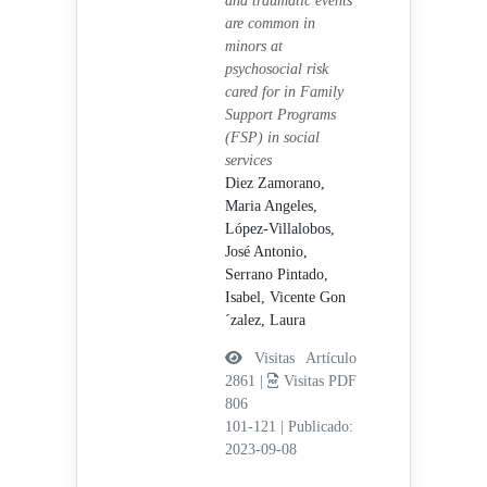
and traumatic events
are common in
minors at
psychosocial risk
cared for in Family
Support Programs
(FSP) in social
services
Diez Zamorano,
Maria Angeles,
López-Villalobos,
José Antonio,
Serrano Pintado,
Isabel,
Vicente Gon
´zalez, Laura
Visitas Artículo
2861 |
Visitas PDF
806
101-121
|
Publicado:
2023-09-08