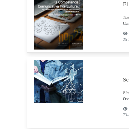
El
The
Gar
25
Se
Bia
Oso
73