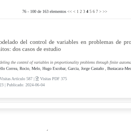
76 - 100 de 163 elementos
<<
<
1
2
3
4
5
6
7
>
>>
delado del control de variables en problemas de pro
nitos: dos casos de estudio
eling the control of variables in proportionality problems through finite autom
llo Correa, Rocio,
Melo, Hugo Escobar,
Garcia, Jorge Castaño ,
Bustacara-Med
Visitas Artículo 587 |
Visitas PDF 375
-23
|
Publicado: 2024-06-04