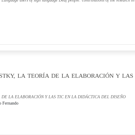
af Language users of sign language Deaf people: contributions of the research in
TKY, LA TEORÍA DE LA ELABORACIÓN Y LAS 
 DE LA ELABORACIÓN Y LAS TIC EN LA DIDÁCTICA DEL DISEÑO
o Fernando