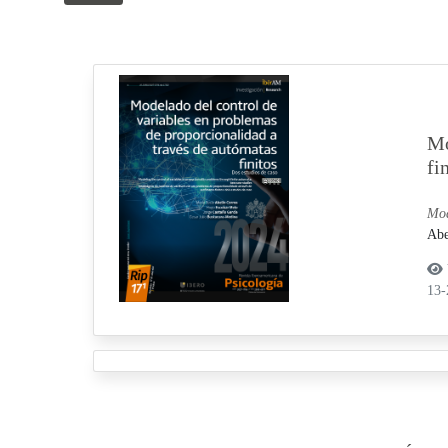
Mo
fi
Mod
Abe
13