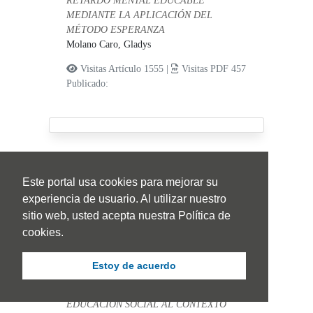
RETARDO MENTAL EDUCABLE
MEDIANTE LA APLICACIÓN DEL
MÉTODO ESPERANZA
Molano Caro, Gladys
Visitas Artículo 1555 |
Visitas PDF 457
Publicado:
Este portal usa cookies para mejorar su
INTEGRACIÓN DE LA
experiencia de usuario. Al utilizar nuestro
PEDAGOGÍA - EDUCACIÓN
sitio web, usted acepta nuestra Política de
SOCIAL AL CONTEXTO
cookies.
UNIVERSITARIO: UN
COMPROMISO DE TODOS
Estoy de acuerdo
INTEGRACIÓN DE LA PEDAGOGÍA -
EDUCACIÓN SOCIAL AL CONTEXTO