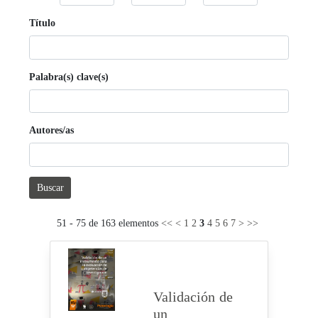
Título
Palabra(s) clave(s)
Autores/as
Buscar
51 - 75 de 163 elementos
<<
<
1
2
3
4
5
6
7
>
>>
Validación de
un