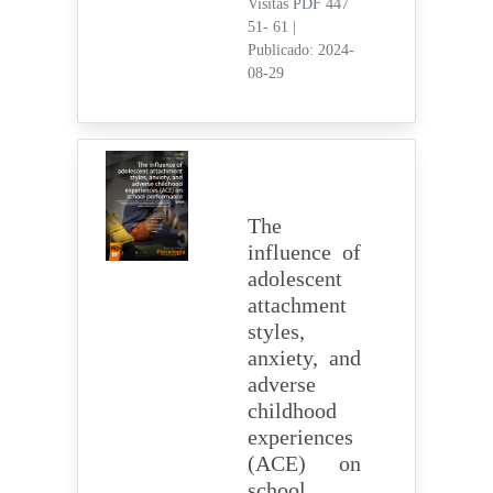
Visitas PDF 447
51- 61
|
Publicado: 2024-
08-29
The
influence of
adolescent
attachment
styles,
anxiety, and
adverse
childhood
experiences
(ACE) on
school