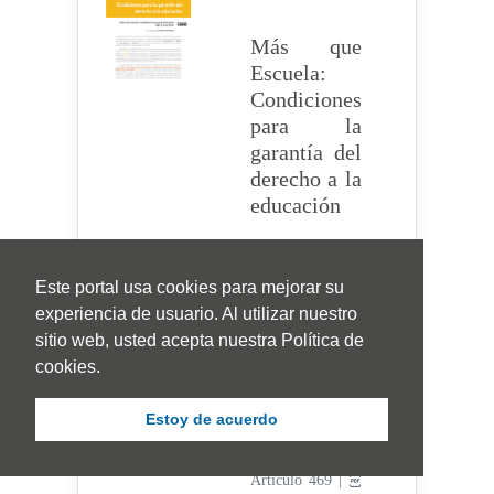
Más que
Escuela:
Condiciones
para la
garantía del
derecho a la
educación
More than
School:
Este portal usa cookies para mejorar su
Conditions for
experiencia de usuario. Al utilizar nuestro
guaranteeing the
sitio web, usted acepta nuestra Política de
right to education
cookies.
Caicedo
Bohorquez, Gina
Estoy de acuerdo
Alejandra
Visitas
Artículo 469 |