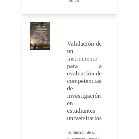
08-29
Validación de
un
instrumento
para la
evaluación de
competencias
de
investigación
en
estudiantes
universitarios
Validación de un
instrumento para la