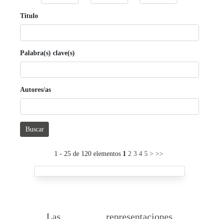
Título
Palabra(s) clave(s)
Autores/as
Buscar
1 - 25 de 120 elementos
1
2
3
4
5
>
>>
Las representaciones