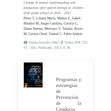
Change in textual understanding and
production after speech therapy in children
third grade school in 2010 – 2011
Pérez T, Liliana María,
Muñoz Z, Isabel,
Bolaños M, Angie Carolina,
Gaviria C,
Diana Jimena,
Moncayo V, Tatiana,
Reyes
M, Gerson Oved,
Taimal C, Fabio Andrés
Visitas Artículo 1464 |
Visitas PDF 724
93 - 104
|
Publicado: 2013-11-30
Programas y
estrategias
de
Prevención
de la
Conducta