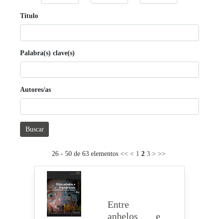
Título
Palabra(s) clave(s)
Autores/as
Buscar
26 - 50 de 63 elementos
<<
<
1
2
3
>
>>
Entre
anhelos e