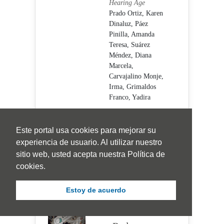
Hearing Age
Prado Ortiz, Karen
Dinaluz,
Páez
Pinilla, Amanda
Teresa,
Suárez
Méndez, Diana
Marcela,
Carvajalino Monje,
Irma,
Grimaldos
Franco, Yadira
Visitas Artículo
1593 |
Visitas
Este portal usa cookies para mejorar su
PDF 508
experiencia de usuario. Al utilizar nuestro
1-19
|
Publicado:
sitio web, usted acepta nuestra Política de
2021-06-18
cookies.
Estoy de acuerdo