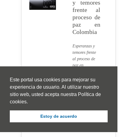
y temores
frente al
proceso de
paz en
Colombia
Esperanzas y
temores frente
al proceso de
paz en
Colombia
Cifuentes
Este portal usa cookies para mejorar su
Garzón, José
experiencia de usuario. Al utilizar nuestro
Eduardo,
Rico
sitio web, usted acepta nuestra Política de
Cáceres, Sandra
cookies.
Patricia,
Casallas Circa,
Estoy de acuerdo
Andrés,
Rodríguez
Forero, Marcela