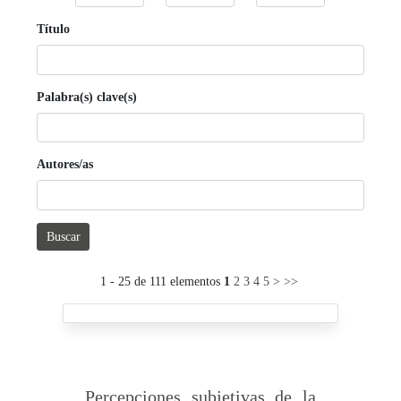
Título
Palabra(s) clave(s)
Autores/as
Buscar
1 - 25 de 111 elementos
1
2
3
4
5
>
>>
Percepciones subjetivas de la