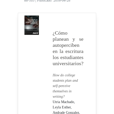
88-103
|
Publicado: 2016-04-28
¿Cómo
planean y se
autoperciben
en la escritura
los estudiantes
universitarios?
How do college
students plan and
self-perceive
themselves in
writing?
Utria Machado,
Leyla Esther,
Andrade Gonzalez,