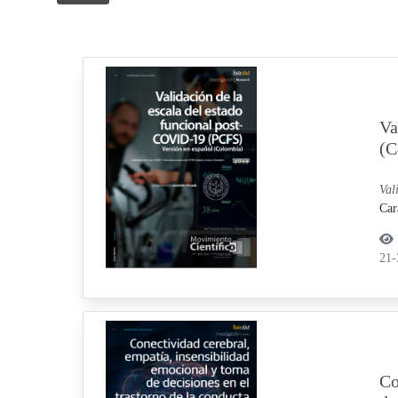
Va
(C
Val
Car
21
Co