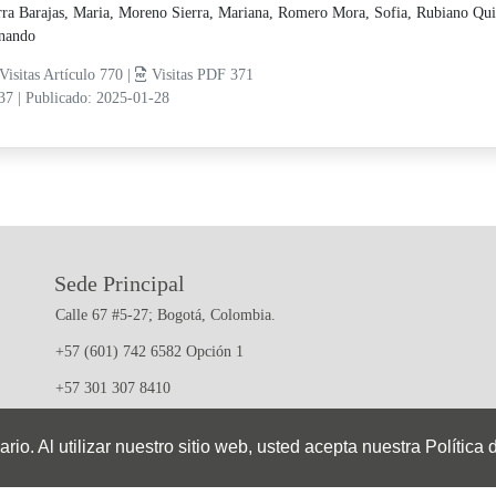
rra Barajas, Maria,
Moreno Sierra, Mariana,
Romero Mora, Sofia,
Rubiano Qui
nando
Visitas Artículo 770 |
Visitas PDF 371
-37
|
Publicado: 2025-01-28
Sede Principal
Calle 67 #5-27; Bogotá, Colombia.
+57 (601) 742 6582 Opción 1
+57 301 307 8410
io. Al utilizar nuestro sitio web, usted acepta nuestra Política 
Sistema OJS - Metabiblioteca
|