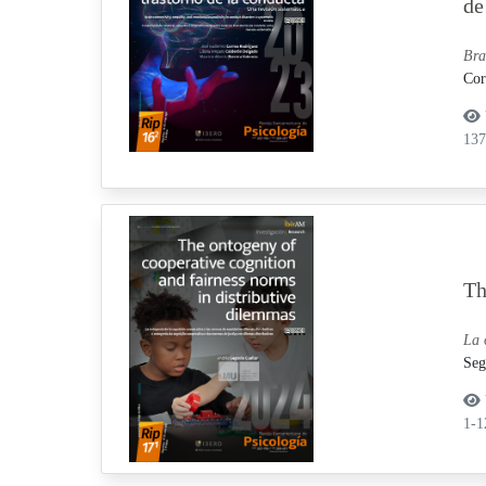
de
Bra
Cor
13
Th
La 
Seg
1-