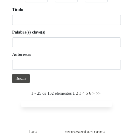
Título
Palabra(s) clave(s)
Autores/as
Buscar
1 - 25 de 132 elementos
1
2
3
4
5
6
>
>>
Las representaciones