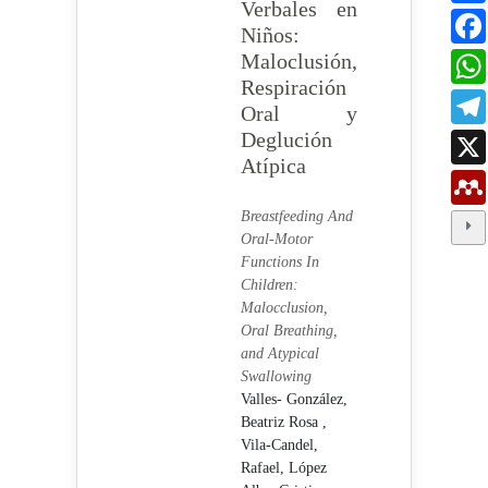
Verbales en
Niños:
Maloclusión,
Respiración
Oral y
Deglución
Atípica
Breastfeeding And
Oral-Motor
Functions In
Children:
Malocclusion,
Oral Breathing,
and Atypical
Swallowing
Valles- González,
Beatriz Rosa ,
Vila-Candel,
Rafael,
López