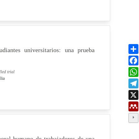
diantes universitarios: una prueba
led trial
lia
poral humano de trabajadores de una