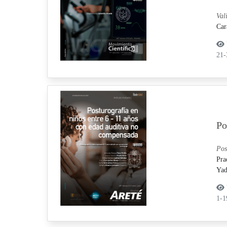
Val
Car
21
Po
Pos
Pra
Yad
1-