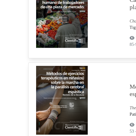
pl
Cha
Tig
85
Mé
es
The
Pat
53 