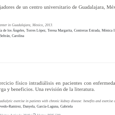
ajadores de un centro universitario de Guadalajara, Mé
 center in Guadalajara, Mexico, 2013.
ía de los Ángeles,
Torres López, Teresa Margarita,
Contreras Estrada, Mónica I
eltrán, Carolina
ercicio físico intradiálisis en pacientes con enfermeda
rga y beneficios. Una revisión de la literatura.
radialytic exercise in patients with chronic kidney disease: benefits and exercise c
vedo-Ramirez, Danyela,
García-Laguna, Gabriela