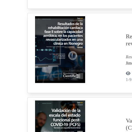
Re
re
Res
Jim
1-
Va
(C