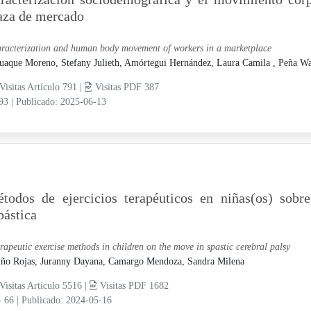
aza de mercado
racterization and human body movement of workers in a marketplace
uaque Moreno, Stefany Julieth,
Amórtegui Hernández, Laura Camila ,
Peña Wa
Visitas Artículo 791 |
Visitas PDF 387
-93
|
Publicado: 2025-06-13
todos de ejercicios terapéuticos en niñas(os) sobre
pástica
rapeutic exercise methods in children on the move in spastic cerebral palsy
iño Rojas, Juranny Dayana,
Camargo Mendoza, Sandra Milena
Visitas Artículo 5516 |
Visitas PDF 1682
- 66
|
Publicado: 2024-05-16