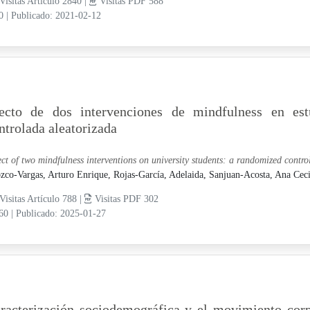
Visitas Artículo 2840 |
Visitas PDF 588
10
|
Publicado: 2021-02-12
ecto de dos intervenciones de mindfulness en estu
ntrolada aleatorizada
ect of two mindfulness interventions on university students: a randomized control
zco-Vargas, Arturo Enrique,
Rojas-García, Adelaida,
Sanjuan-Acosta, Ana Ceci
Visitas Artículo 788 |
Visitas PDF 302
-60
|
Publicado: 2025-01-27
racterización sociodemográfica y el movimiento cor