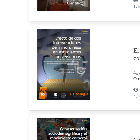
1-
Ef
co
Eff
Oro
47
Ca