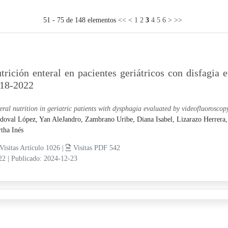
51 - 75 de 148 elementos
<<
<
1
2
3
4
5
6
>
>>
trición enteral en pacientes geriátricos con disfagia 
18-2022
eral nutrition in geriatric patients with dysphagia evaluated by videofluorosco
doval López, Yan AleJandro,
Zambrano Uribe, Diana Isabel,
Lizarazo Herrera
tha Inés
Visitas Artículo 1026 |
Visitas PDF 542
-22
|
Publicado: 2024-12-23