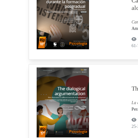
Ca
al
Cam
Ama
61
Th
La 
Per
25