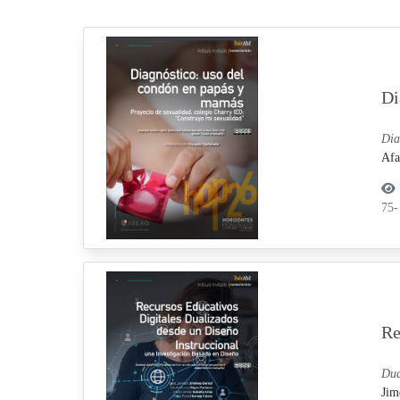
Di
Dia
Afa
75-
Re
Dua
Jim