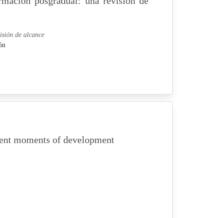
rmación posgradual: una revisión de
isión de alcance
ón
ferent moments of development