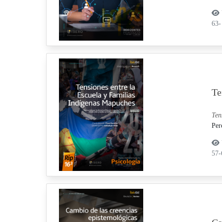
63-
Te
Ten
Per
57