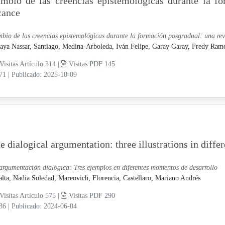
mbio de las creencias epistemológicas durante la fo
cance
bio de las creencias epistemológicas durante la formación posgradual: una rev
ya Nassar, Santiago,
Medina-Arboleda, Iván Felipe,
Garay Garay, Fredy Ram
Visitas Artículo 314 |
Visitas PDF 145
-71
|
Publicado: 2025-10-09
e dialogical argumentation: three illustrations in dif
argumentación dialógica: Tres ejemplos en diferentes momentos de desarrollo
alta, Nadia Soledad,
Mareovich, Florencia,
Castellaro, Mariano Andrés
Visitas Artículo 575 |
Visitas PDF 290
-36
|
Publicado: 2024-06-04