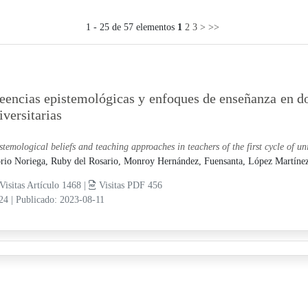
1 - 25 de 57 elementos
1
2
3
>
>>
eencias epistemológicas y enfoques de enseñanza en do
iversitarias
stemological beliefs and teaching approaches in teachers of the first cycle of un
rio Noriega, Ruby del Rosario,
Monroy Hernández, Fuensanta,
López Martínez
Visitas Artículo 1468 |
Visitas PDF 456
-24
|
Publicado: 2023-08-11