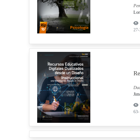
Per
Lor
27
Re
Dua
Jim
63-