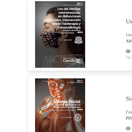
Us
Use
Alf
71
Si
Fas
PI