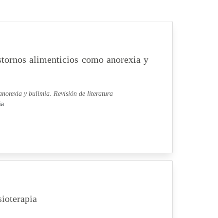
astornos alimenticios como anorexia y
anorexia y bulimia. Revisión de literatura
ia
sioterapia