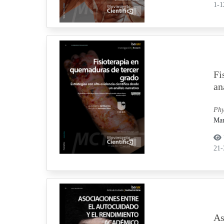
1-
Fi
an
Phy
Mar
21
As