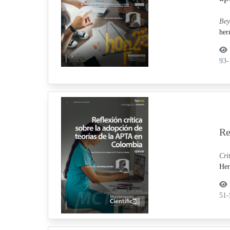
Bey
her
93
Re
Cri
Her
51