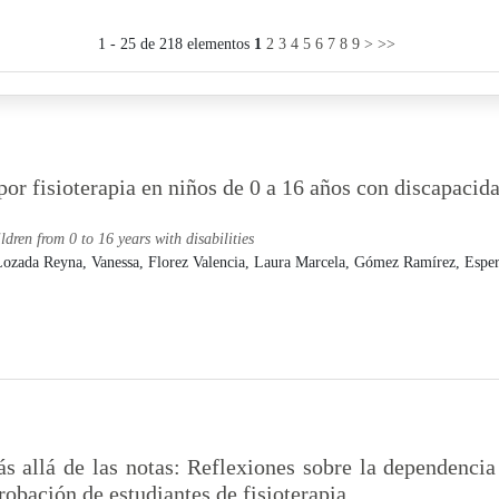
1 - 25 de 218 elementos
1
2
3
4
5
6
7
8
9
>
>>
or fisioterapia en niños de 0 a 16 años con discapacida
ldren from 0 to 16 years with disabilities
ozada Reyna, Vanessa,
Florez Valencia, Laura Marcela,
Gómez Ramírez, Esper
s allá de las notas: Reflexiones sobre la dependenci
robación de estudiantes de fisioterapia.