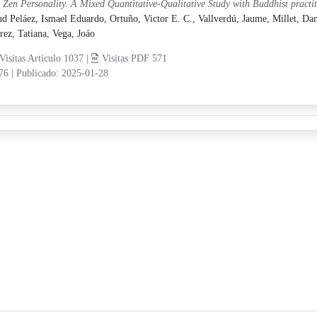
 Zen Personality. A Mixed Quantitative-Qualitative Study with Buddhist practi
d Peláez, Ismael Eduardo,
Ortuño, Victor E. C.,
Vallverdú, Jaume,
Millet, Da
rez, Tatiana,
Vega, Joáo
Visitas Artículo 1037 |
Visitas PDF 571
-76
|
Publicado: 2025-01-28