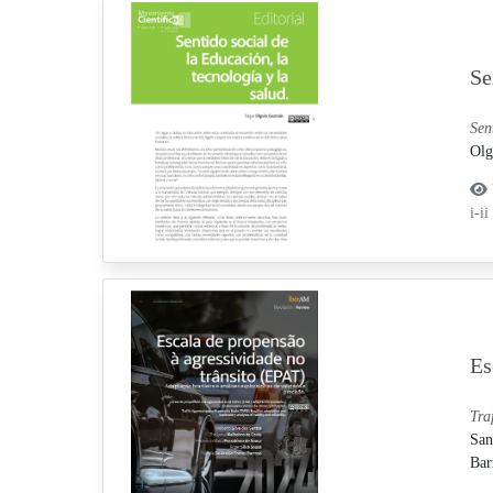
Se
Sen
Olg
i-ii
Es
Tra
San
Bar