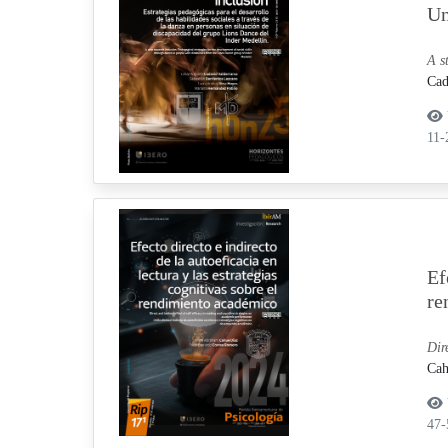
Un
A s
Cad
11
Ef
re
Dir
Cah
47