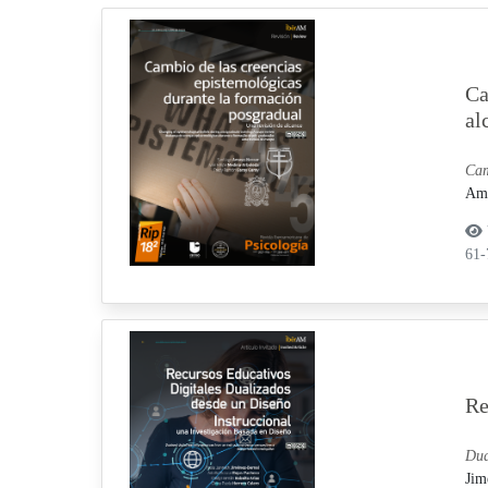
Ca
al
Cam
Ama
61
Re
Dua
Jim