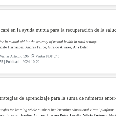
 café en la ayuda mutua para la recuperación de la salu
fee in mutual aid for the recovery of mental health in rural settings
delo Hernández, Andrés Felipe,
Giraldo Alvarez, Ana Belén
Visitas Artículo 596 |
Visitas PDF 243
-55
|
Publicado: 2024-10-22
trategias de aprendizaje para la suma de números enter
ategies for learning whole numbers implementing educational virtual platforms
lota Enríquez, Jakeline Amparo,
Lizcano Rojas, Lucelly,
Villota Enríquez, Mari