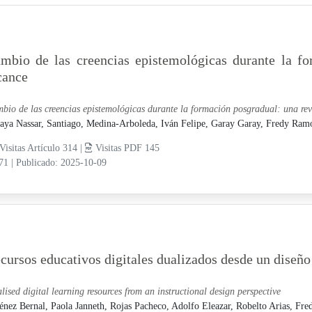
mbio de las creencias epistemológicas durante la fo
cance
bio de las creencias epistemológicas durante la formación posgradual: una rev
ya Nassar, Santiago,
Medina-Arboleda, Iván Felipe,
Garay Garay, Fredy Ram
Visitas Artículo 314 |
Visitas PDF 145
-71
|
Publicado: 2025-10-09
cursos educativos digitales dualizados desde un diseño
lised digital learning resources from an instructional design perspective
énez Bernal, Paola Janneth,
Rojas Pacheco, Adolfo Eleazar,
Robelto Arias, Fre