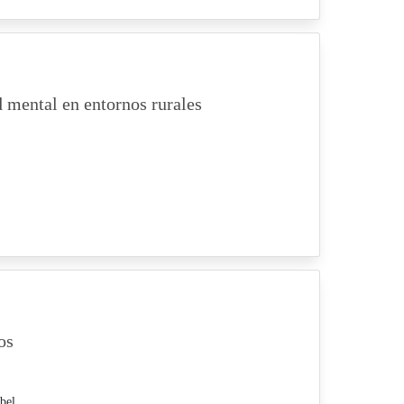
d mental en entornos rurales
os
bel