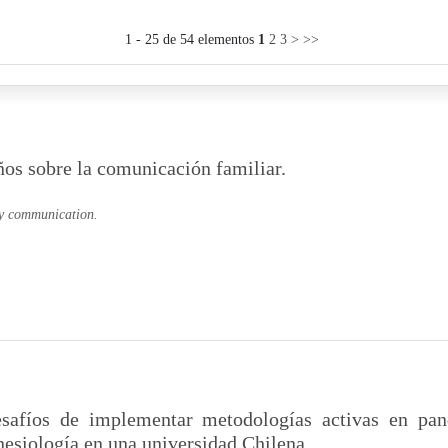
1 - 25 de 54 elementos
1
2
3
>
>>
ños sobre la comunicación familiar.
ly communication.
safíos de implementar metodologías activas en pan
nesiología en una universidad Chilena