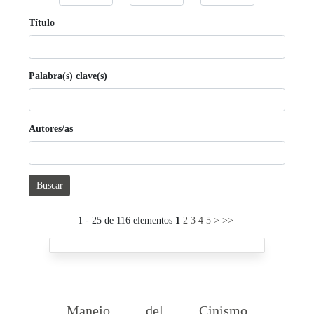
Título
Palabra(s) clave(s)
Autores/as
Buscar
1 - 25 de 116 elementos
1
2
3
4
5
>
>>
Manejo del Cinismo