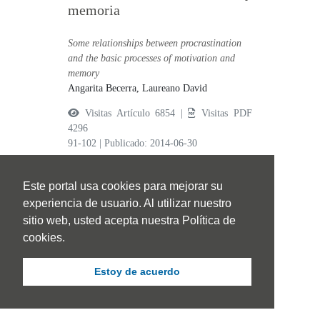
memoria
Some relationships between procrastination
and the basic processes of motivation and
memory
Angarita Becerra, Laureano David
Visitas Artículo 6854 |
Visitas PDF
4296
91-102
|
Publicado: 2014-06-30
Este portal usa cookies para mejorar su
experiencia de usuario. Al utilizar nuestro
sitio web, usted acepta nuestra Política de
cookies.
Perspectiva de la niñez en
Colombia en el sistema
Estoy de acuerdo
nacional de protección al
menor.