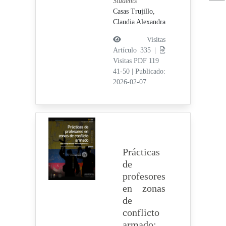
Students
Casas Trujillo,
Claudia Alexandra
Visitas
Artículo 335 |
Visitas PDF 119
41-50
|
Publicado:
2026-02-07
Prácticas
de
profesores
en zonas
de
conflicto
armado: