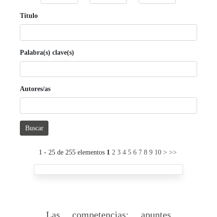
Título
Palabra(s) clave(s)
Autores/as
Buscar
1 - 25 de 255 elementos
1
2
3
4
5
6
7
8
9
10
>
>>
Las competencias: apuntes