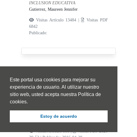
INCLUSION EDUCATIVA
Gutierrez, Maureen Jennifer
Visitas Artículo 13484 |
Visitas PDF
6842
Publicado:
Representaciones culturales del
Este portal usa cookies para mejorar su
caribe colombiano
experiencia de usuario. Al utilizar nuestro
sitio web, usted acepta nuestra Política de
Colombia´s Caribbean cultural
cookies.
representations for Russian campers
Castillo, Rigoberto -,
Grande-Triviño, Nancy
Estoy de acuerdo
Viviana
Visitas Artículo 993 |
Visitas PDF 2126