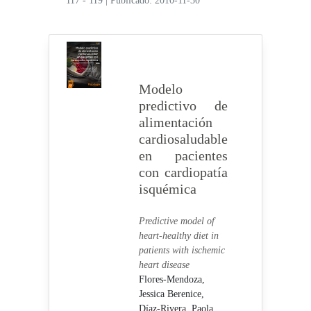
117 - 119
|
Publicado: 2010-11-30
Modelo
predictivo de
alimentación
cardiosaludable
en pacientes
con cardiopatía
isquémica
Predictive model of
heart-healthy diet in
patients with ischemic
heart disease
Flores-Mendoza,
Jessica Berenice,
Díaz-Rivera, Paola