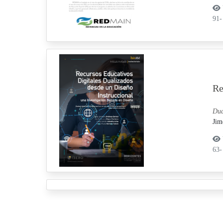
91-
Re
Dua
Jim
63-