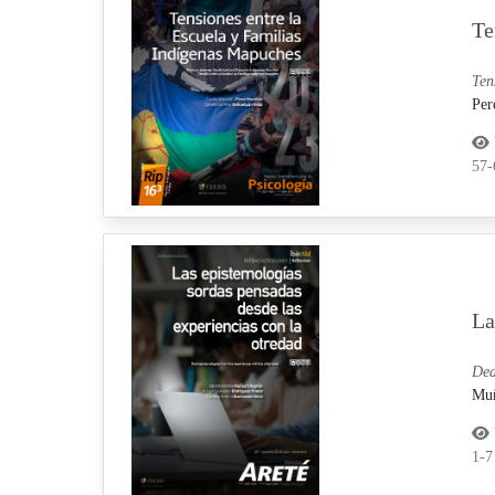
Te
Ten
Per
57
La
Dea
Muñ
1-