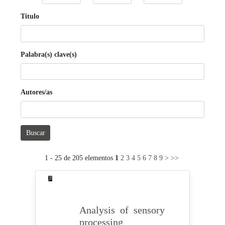
Título
Palabra(s) clave(s)
Autores/as
Buscar
1 - 25 de 205 elementos
1
2
3
4
5
6
7
8
9
>
>>
Analysis of sensory
processing