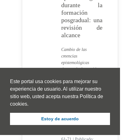
durante la
formación
posgradual: una
revisión de
alcance
Cambio de las
creencias
epistemológicas
durante la formación
posgradual: una
Este portal usa cookies para mejorar su
revisión de alcance
experiencia de usuario. Al utilizar nuestro
Amaya Nassar,
Santiago,
Medina-
sitio web, usted acepta nuestra Política de
Arboleda, Iván Felipe,
cookies.
Garay Garay, Fredy
Ramón
Estoy de acuerdo
Visitas Artículo 314
|
Visitas PDF 145
61-71
|
Publicado: