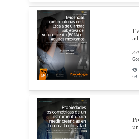
Ev
ad
Sel
Gon
69
Pr
un