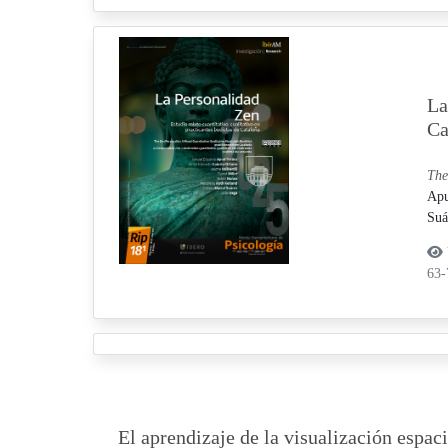
La
Ca
The
Apu
Suá
63
El aprendizaje de la visualización espaci