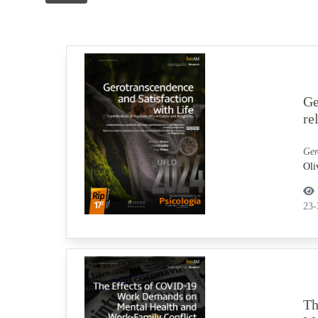
Ge
re
Ger
Oli
23
Th