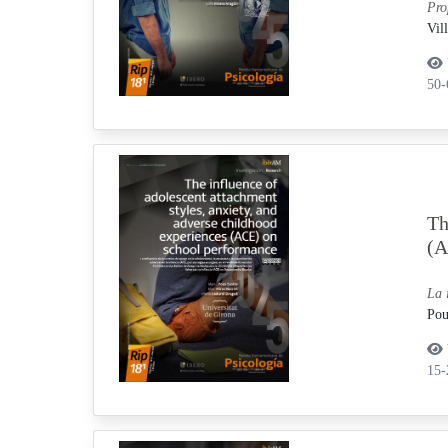
Pro
Vil
50
Th
(A
La 
Pou
15