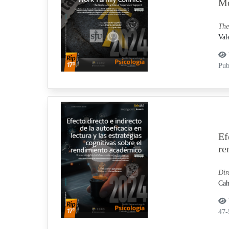
Mo
The
Val
Pub
Ef
re
Dir
Cah
47