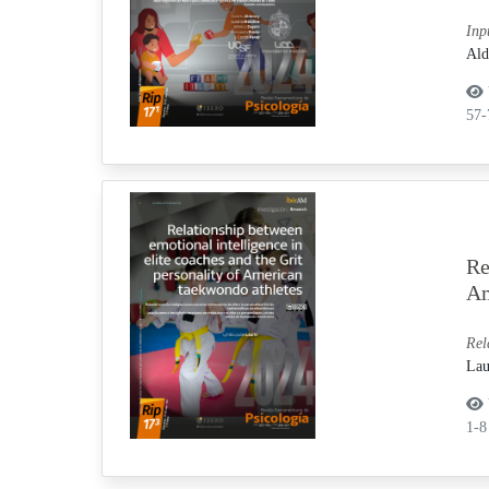
Inp
Ald
57
Re
Am
Rel
Lau
1-