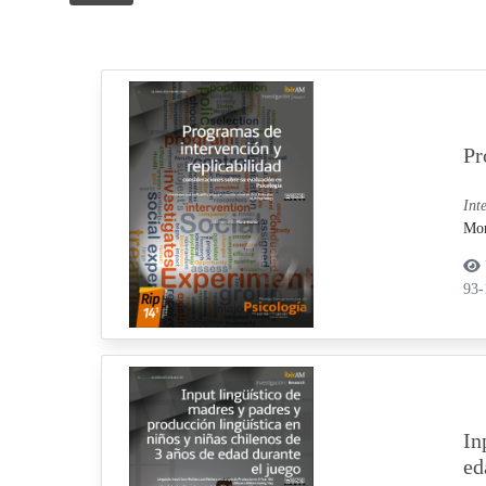
Pr
Int
Mor
93
In
ed