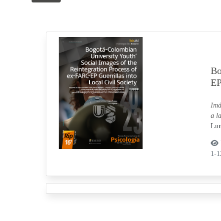
Bo
EP
Imá
a l
Lun
1-