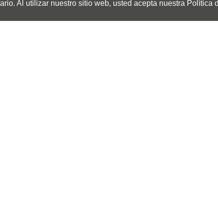
io. Al utilizar nuestro sitio web, usted acepta nuestra Política 
Sede Principal
Calle 67 #5-27; Bogotá, Colombia.