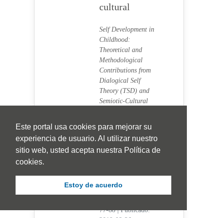
cultural
Self Development in
Childhood:
Theoretical and
Methodological
Contributions from
Dialogical Self
Theory (TSD) and
Semiotic-Cultural
Psychology
Roncancio-Moreno,
Este portal usa cookies para mejorar su
Mónica,
Bermúdez-
experiencia de usuario. Al utilizar nuestro
Jaimes, Milton E.,
sitio web, usted acepta nuestra Política de
Uchoa Branco,
cookies.
Angela
Visitas Artículo
Estoy de acuerdo
3325 |
Visitas PDF
1723
77-88
|
Publicado: