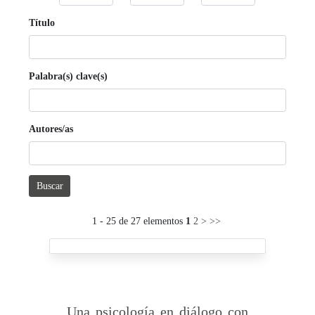
Título
Palabra(s) clave(s)
Autores/as
Buscar
1 - 25 de 27 elementos
1
2
>
>>
Una psicología en diálogo con