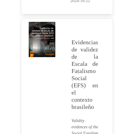
2024-10-22
Evidencias
de validez
de la
Escala de
Fatalismo
Social
(EFS) en
el
contexto
brasileño
Validity
evidences of the
Social Fatalism