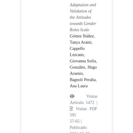
Adaptation and
Validation of
the Attitudes
towards Gender
Roles Scale
Gómez Ibáñez,
Tanya Arami,
Cappello
Lezcano,
Giovanna Sofía,
González, Hugo
Arsenio,
Bagnoli Peralta,
Ana Laura
Visitas
Artículo 1472 |
Visitas PDF
595
57-65
|
Publicado: