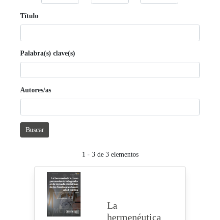
Título
Palabra(s) clave(s)
Autores/as
Buscar
1 - 3 de 3 elementos
La
hermenéutica