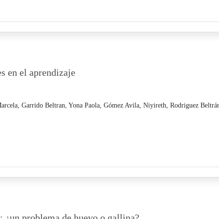
es en el aprendizaje
arcela,
Garrido Beltran, Yona Paola,
Gómez Avila, Niyireth,
Rodriguez Beltrá
e: ¿un problema de huevo o gallina?