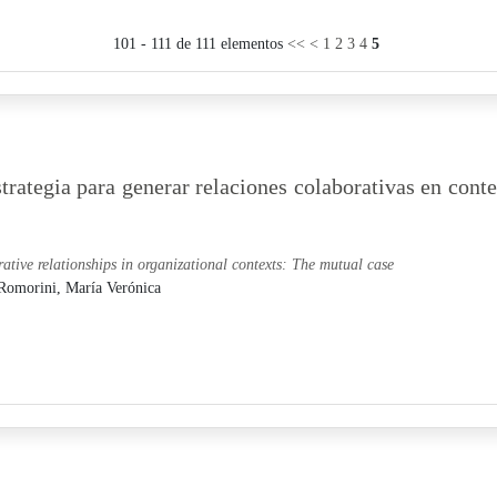
101 - 111 de 111 elementos
<<
<
1
2
3
4
5
rategia para generar relaciones colaborativas en cont
rative relationships in organizational contexts: The mutual case
Romorini, María Verónica