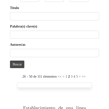
Título
Palabra(s) clave(s)
Autores/as
Buscar
26 - 50 de 111 elementos
<<
<
1
2
3
4
5
>
>>
Establecimiento de una línea