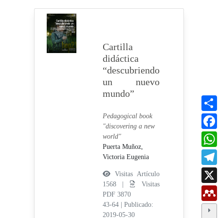
Cartilla
didáctica
“descubriendo
un nuevo
mundo”
Pedagogical book
"discovering a new
world"
Puerta Muñoz,
Victoria Eugenia
Visitas Artículo
1568 |
Visitas
PDF 3870
43-64
|
Publicado:
2019-05-30