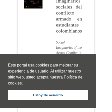
Imaginarios
sociales del
conflicto
armado en
estudiantes
colombianos
Social
Imaginaries of the
Armed Conflict in
Colombian
Students
Este portal usa cookies para mejorar su
Casas Trujillo,
experiencia de usuario. Al utilizar nuestro
Claudia Alexandra
sitio web, usted acepta nuestra Política de
Visitas
cookies.
Artículo 335 |
Visitas PDF 119
Estoy de acuerdo
41-50
|
Publicado:
2026-02-07