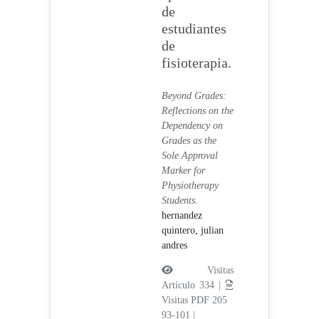
de
estudiantes
de
fisioterapia.
Beyond Grades:
Reflections on the
Dependency on
Grades as the
Sole Approval
Marker for
Physiotherapy
Students.
hernandez
quintero, julian
andres
Visitas
Artículo 334 |
Visitas PDF 205
93-101
|