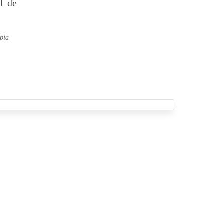
l de
mbia