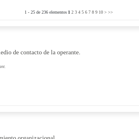
1 - 25 de 236 elementos
1
2
3
4
5
6
7
8
9
10
>
>>
dio de contacto de la operante.
ant.
miento organizacional