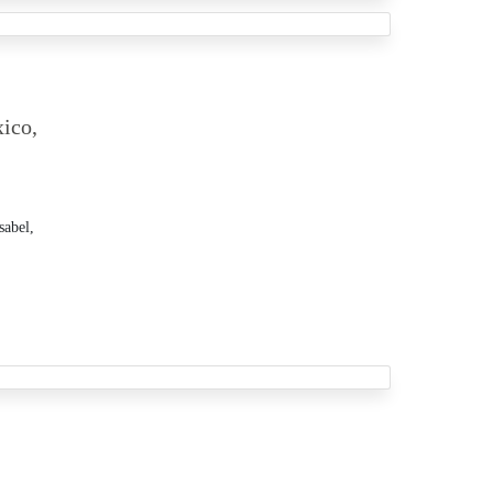
xico,
sabel,