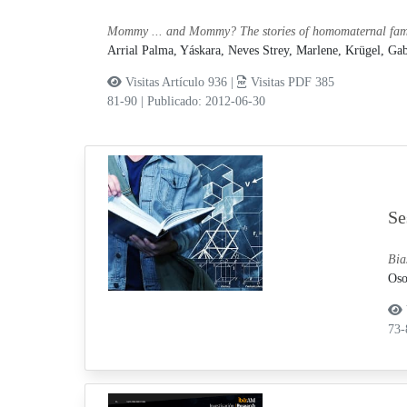
Mommy ... and Mommy? The stories of homomaternal fami
Arrial Palma, Yáskara,
Neves Strey, Marlene,
Krügel, Gab
Visitas Artículo 936 |
Visitas PDF 385
81-90
|
Publicado: 2012-06-30
Se
Bia
Oso
73