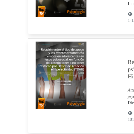
Lun
1-
Re
ps
Hi
Att
psy
Die
10