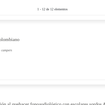
1 - 12 de 12 elementos
colombiano
n campers
ción al quehacer fonoaudiológico con escolares sordos 