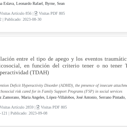
a Eslava, Leonardo Rafael,
Byrne, Sean
Visitas Artículo 856 |
Visitas PDF 805
12
|
Publicado: 2023-08-30
lación entre el tipo de apego y los eventos traumátic
icosocial, en función del criterio tener o no tener
peractividad (TDAH)
ention Deficit Hyperactivity Disorder (ADHD), the presence of insecure attach
chosocial risk cared for in Family Support Programs (FSP) in social services
z Zamorano, Maria Angeles,
López-Villalobos, José Antonio,
Serrano Pintado, 
Visitas Artículo 2859 |
Visitas PDF 805
1-121
|
Publicado: 2023-09-08