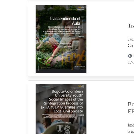
Tr
Tra
Cad
17
Bo
EP
Imá
a l