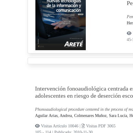
Pe
Per
Her
45
Intervención fonoaudiológica centrada en
adolescentes en riesgo de deserción esco
Phonoaudiological procedure centered in the process of rea
Aguilar Arias, Andrea,
Colmenares Muñoz, Sara Lucía,
He
Visitas Artículo 10046 |
Visitas PDF 3065
105 - 114
|
Publicado: 2010-11-30