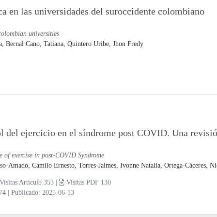
a en las universidades del suroccidente colombiano
olombian universities
a,
Bernal Cano, Tatiana,
Quintero Uribe, Jhon Fredy
l del ejercicio en el síndrome post COVID. Una revisi
e of exercise in post-COVID Syndrome
so-Amado, Camilo Ernesto,
Torres-Jaimes, Ivonne Natalia,
Ortega-Cáceres, Ni
Visitas Artículo 353 |
Visitas PDF 130
-74
|
Publicado: 2025-06-13