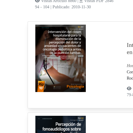
Visitas Artículo 8860 |
Visitas PDF 2846
94 - 104
|
Publicado: 2010-11-30
In
en
Hos
Con
Rod
79