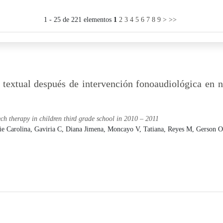
1 - 25 de 221 elementos
1
2
3
4
5
6
7
8
9
>
>>
textual después de intervención fonoaudiológica en n
ch therapy in children third grade school in 2010 – 2011
ie Carolina,
Gaviria C, Diana Jimena,
Moncayo V, Tatiana,
Reyes M, Gerson O