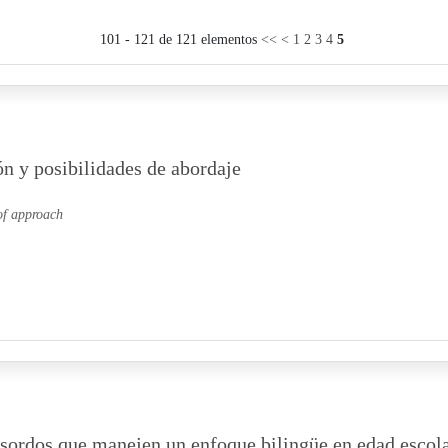
101 - 121 de 121 elementos
<<
<
1
2
3
4
5
ón y posibilidades de abordaje
 of approach
 sordos que manejen un enfoque bilingüe en edad escol