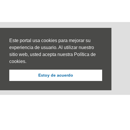
Este portal usa cookies para mejorar su
experiencia de usuario. Al utilizar nuestro
sitio web, usted acepta nuestra Política de
cookies.
Estoy de acuerdo
Sede Principal
Calle 67 #5-27; Bogotá, Colombia.
+57 (601) 742 6582 Opción 1