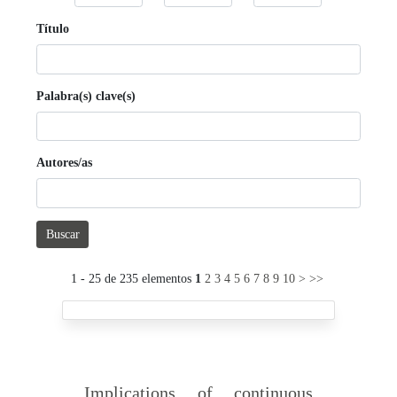
Título
Palabra(s) clave(s)
Autores/as
Buscar
1 - 25 de 235 elementos
1
2
3
4
5
6
7
8
9
10
>
>>
Implications of continuous