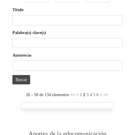
Título
Palabra(s) clave(s)
Autores/as
Buscar
26 - 50 de 134 elementos
<<
<
1
2
3
4
5
6
>
>>
Aportes de la educomunicación